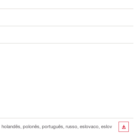
o, holandês, polonês, português, russo, eslovaco, eslov
DESCA