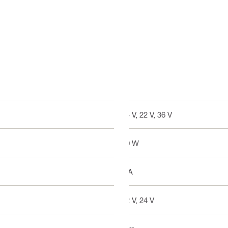
14 V, 22 V, 36 V
60 W
4 A
12 V, 24 V