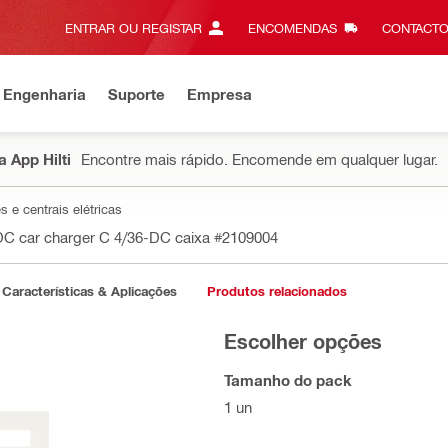
ENTRAR OU REGISTAR
ENCOMENDAS
CONTACTO
 Engenharia
Suporte
Empresa
 App Hilti
Encontre mais rápido. Encomende em qualquer lugar.
s e centrais elétricas
DC car charger C 4/36-DC caixa
#2109004
Características & Aplicações
Produtos relacionados
Escolher opções
Tamanho do pack
1 un