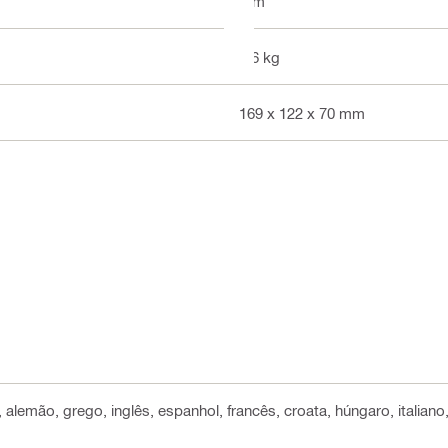
Sim
0.6 kg
169 x 122 x 70 mm
, alemão, grego, inglês, espanhol, francês, croata, húngaro, italian