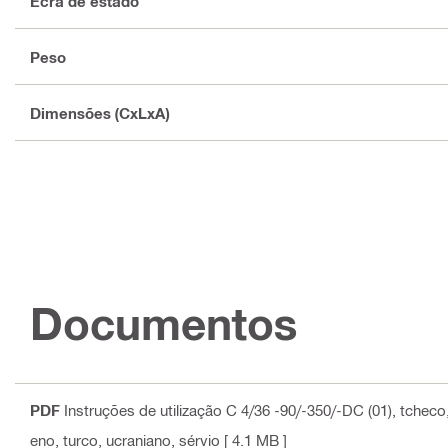
Ecrã de estado
Peso
Dimensões (CxLxA)
Documentos
PDF
Instruções de utilização C 4/36 -90/-350/-DC (01)
, tcheco
eno, turco, ucraniano, sérvio
[ 4.1 MB ]