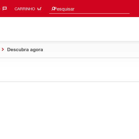
Procurar sugestões
Pesquisar
‎
CARRINHO
Descubra agora