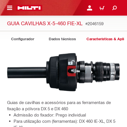
 MAIN CONTENT
ENTRAR OU REGISTAR
CARRINHO
GUIA CAVILHAS X-5-460 FIE-XL
#2046159
Configurador
Dados técnicos
Características & Apli
Guias de cavilhas e acessórios para as ferramentas de
fixação a pólvora DX 5 e DX 460
Admissão do fixador: Prego individual
Para utilização com (ferramentas): DX 460 IE-XL, DX 5