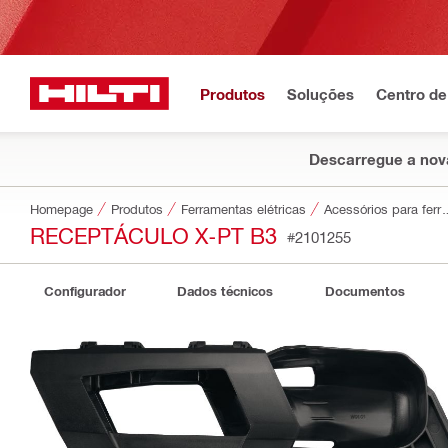
Produtos
Soluções
Centro de
Descarregue a nova
Homepage
Produtos
Ferramentas elétricas
Acessórios par
RECEPTÁCULO X-PT B3
#2101255
Configurador
Dados técnicos
Documentos