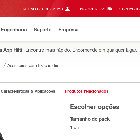
ENTRAR OU REGISTAR
ENCOMENDAS
CONTACTO
 Engenharia
Suporte
Empresa
 App Hilti
Encontre mais rápido. Encomende em qualquer lugar.
a ferramentas
Acessórios para fixação direta
Características & Aplicações
Produtos relacionados
Escolher opções
Tamanho do pack
1 un