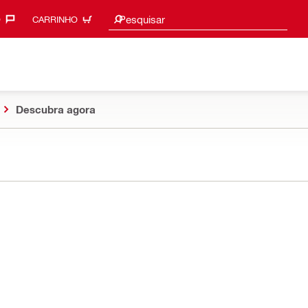
Procurar sugestões
Pesquisar
‎
CARRINHO
Descubra agora