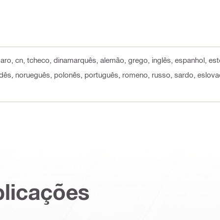
garo, cn, tcheco, dinamarquês, alemão, grego, inglês, espanhol, esto
andês, norueguês, polonês, português, romeno, russo, sardo, eslovac
plicações