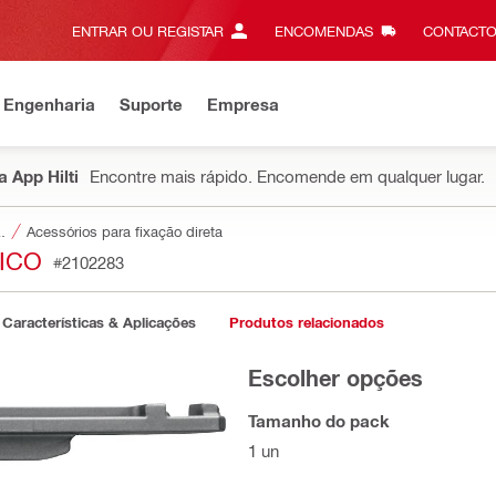
ENTRAR OU REGISTAR
ENCOMENDAS
CONTACTO
 Engenharia
Suporte
Empresa
 App Hilti
Encontre mais rápido. Encomende em qualquer lugar.
a ferramentas
Acessórios para fixação direta
ICO
#2102283
Características & Aplicações
Produtos relacionados
Escolher opções
Tamanho do pack
1 un