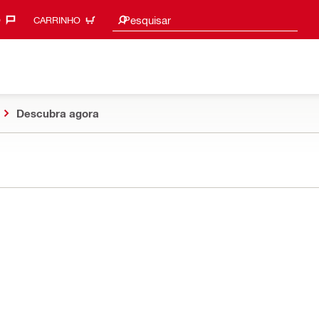
Procurar sugestões
Pesquisar
‎
CARRINHO
Descubra agora