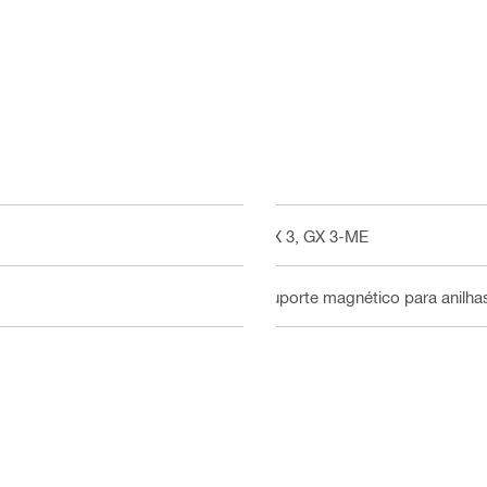
GX 3, GX 3-ME
Suporte magnético para anilha