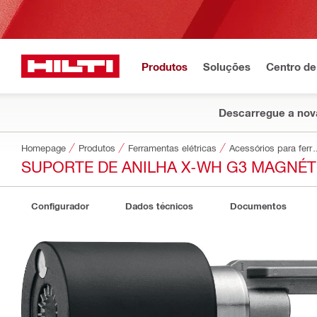
Produtos
Soluções
Centro de
Descarregue a nova
Homepage
Produtos
Ferramentas elétricas
Acessórios par
SUPORTE DE ANILHA X-WH G3 MAGNÉT
Configurador
Dados técnicos
Documentos