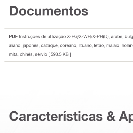
Documentos
PDF
Instruções de utilização X-FG/X-WH/X-PH(D)
, árabe, búl
aliano, japonês, cazaque, coreano, lituano, letão, malaio, hol
mita, chinês, sérvio
[ 593.5 KB ]
Características & A