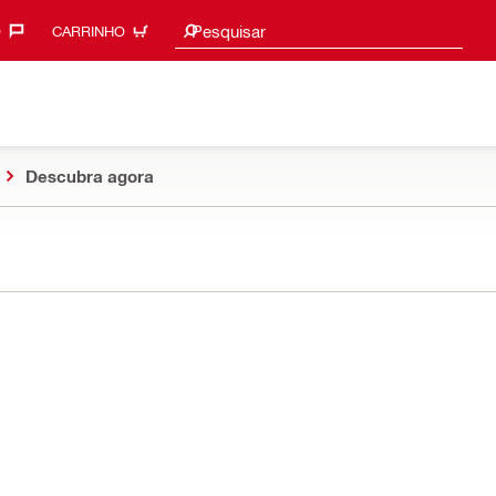
Procurar sugestões
Pesquisar
‎
CARRINHO
Descubra agora