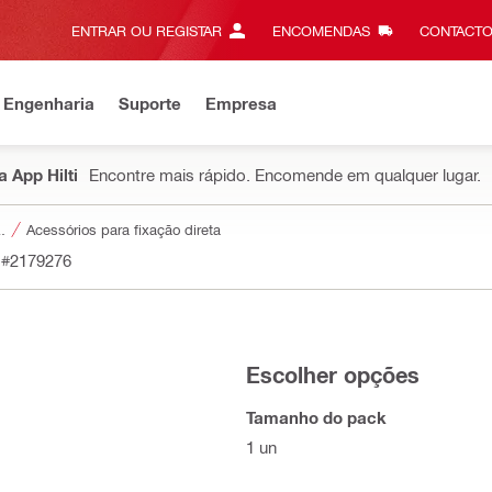
ENTRAR OU REGISTAR
ENCOMENDAS
CONTACTO
 Engenharia
Suporte
Empresa
 App Hilti
Encontre mais rápido. Encomende em qualquer lugar.
a ferramentas
Acessórios para fixação direta
#2179276
Escolher opções
Tamanho do pack
1 un