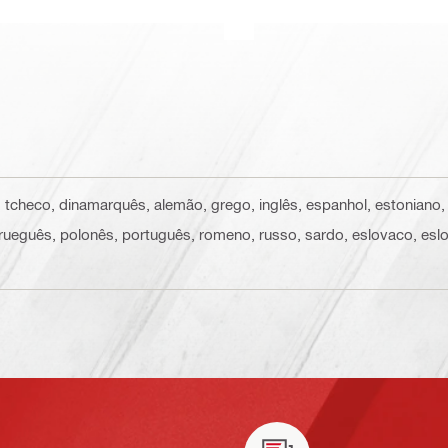
, tcheco, dinamarquês, alemão, grego, inglês, espanhol, estoniano, fi
orueguês, polonês, português, romeno, russo, sardo, eslovaco, eslov