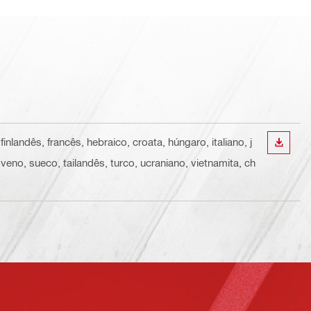
nlandês, francês, hebraico, croata, húngaro, italiano, j
DESCA
eno, sueco, tailandês, turco, ucraniano, vietnamita, ch