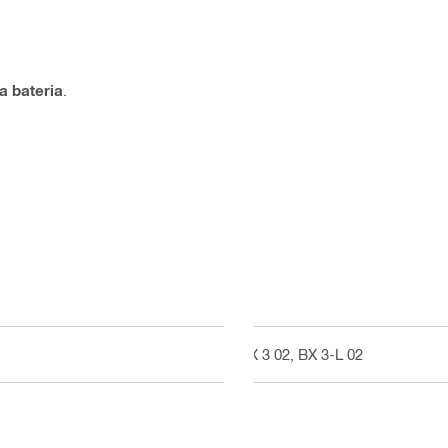
a bateria
.
BX 3 02, BX 3-L 02