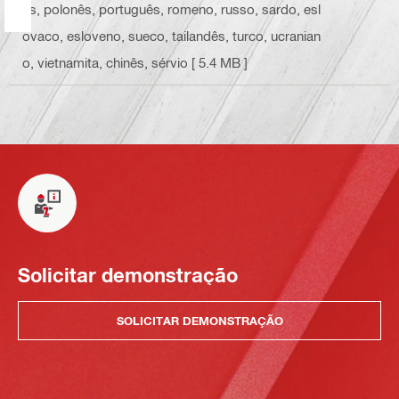
ês, polonês, português, romeno, russo, sardo, esl
ovaco, esloveno, sueco, tailandês, turco, ucranian
o, vietnamita, chinês, sérvio
[ 5.4 MB ]
Solicitar demonstração
SOLICITAR DEMONSTRAÇÃO