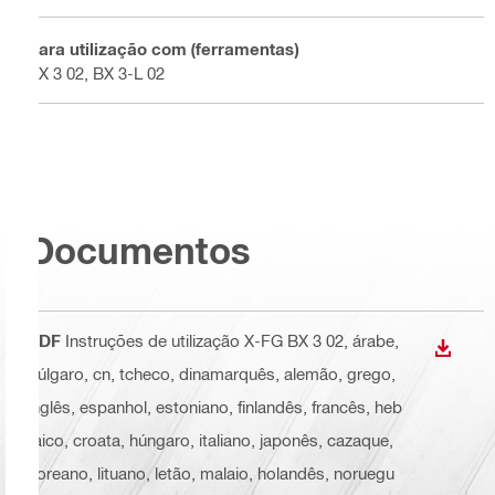
Para utilização com (ferramentas)
BX 3 02, BX 3-L 02
Documentos
PDF
Instruções de utilização X-FG BX 3 02
, árabe,
DESCA
búlgaro, cn, tcheco, dinamarquês, alemão, grego,
inglês, espanhol, estoniano, finlandês, francês, heb
raico, croata, húngaro, italiano, japonês, cazaque,
coreano, lituano, letão, malaio, holandês, noruegu