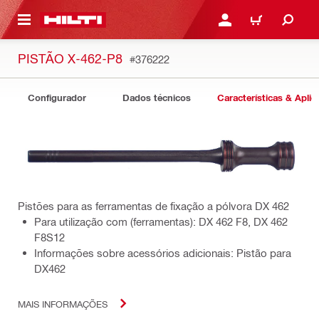
 MAIN CONTENT
ENTRAR OU REGISTAR
CARRINHO
PISTÃO X-462-P8
#376222
Configurador
Dados técnicos
Características & Apli
Pistões para as ferramentas de fixação a pólvora DX 462
Para utilização com (ferramentas): DX 462 F8, DX 462
F8S12
Informações sobre acessórios adicionais: Pistão para
DX462
MAIS INFORMAÇÕES