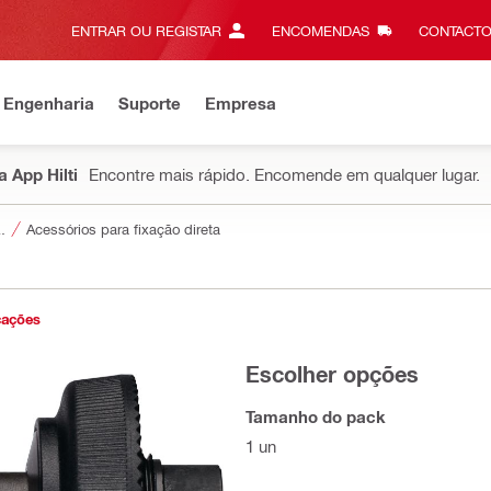
ENTRAR OU REGISTAR
ENCOMENDAS
CONTACTO
 Engenharia
Suporte
Empresa
 App Hilti
Encontre mais rápido. Encomende em qualquer lugar.
a ferramentas
Acessórios para fixação direta
cações
Escolher opções
Tamanho do pack
1 un