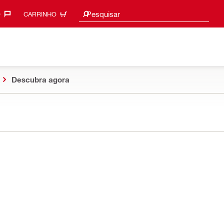
Procurar sugestões
Pesquisar
‎
CARRINHO
Descubra agora