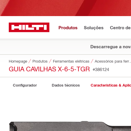
Produtos
Soluções
Centro de
Descarregue a nova
Homepage
Produtos
Ferramentas elétricas
Acessórios par
GUIA CAVILHAS X-6-5-TGR
#386124
Configurador
Dados técnicos
Características & Apli