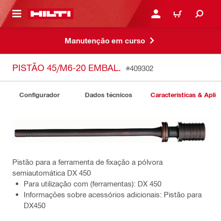
 MAIN CONTENT
ENTRAR OU REGISTAR
CARRINHO
Manutenção em curso
PISTÃO 45/M6-20 EMBAL.
#409302
Configurador
Dados técnicos
Características & Apli
Pistão para a ferramenta de fixação a pólvora
semiautomática DX 450
Para utilização com (ferramentas): DX 450
Informações sobre acessórios adicionais: Pistão para
DX450