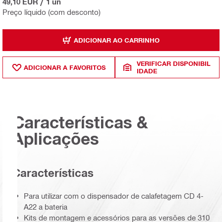
49,10 EUR
/
1 un
Preço líquido (com desconto)
ADICIONAR AO CARRINHO
VERIFICAR DISPONIBIL
ADICIONAR A FAVORITOS
IDADE
Características &
Aplicações
Características
Para utilizar com o dispensador de calafetagem CD 4-
A22 a bateria
Kits de montagem e acessórios para as versões de 310