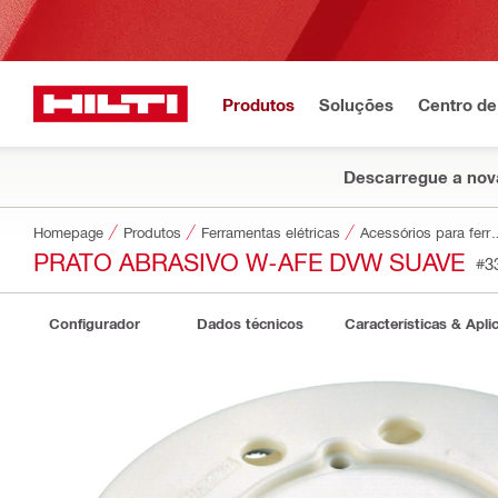
Produtos
Soluções
Centro de
Descarregue a nova
Homepage
Produtos
Ferramentas elétricas
Acessórios par
PRATO ABRASIVO W-AFE DVW SUAVE
#3
Configurador
Dados técnicos
Características & Apli