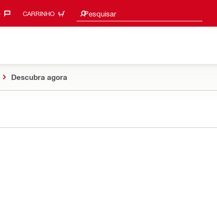
Procurar sugestões
Pesquisar
‎
CARRINHO
Descubra agora