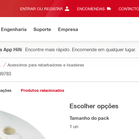
ENTRAR OU REGISTAR
ENCOMENDAS
CONTACTO
 Engenharia
Suporte
Empresa
 App Hilti
Encontre mais rápido. Encomende em qualquer lugar.
a ferramentas
Acessórios para rebarbadoras e lixadeiras
39783
cações
Produtos relacionados
Escolher opções
Tamanho do pack
1 un