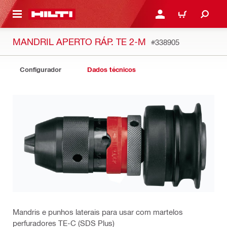
 MAIN CONTENT
ENTRAR OU REGISTAR
CARRINHO
MANDRIL APERTO RÁP. TE 2-M
#338905
Configurador
Dados técnicos
Mandris e punhos laterais para usar com martelos
perfuradores TE-C (SDS Plus)