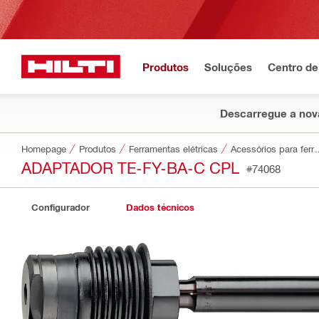
Produtos
Soluções
Centro de
Descarregue a nova
Homepage
Produtos
Ferramentas elétricas
Acessórios par
ADAPTADOR TE-FY-BA-C CPL
#74068
Configurador
Dados técnicos