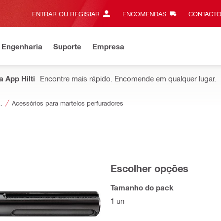
ENTRAR OU REGISTAR
ENCOMENDAS
CONTACTO
 Engenharia
Suporte
Empresa
 App Hilti
Encontre mais rápido. Encomende em qualquer lugar.
a ferramentas
Acessórios para martelos perfuradores
Escolher opções
Tamanho do pack
1 un