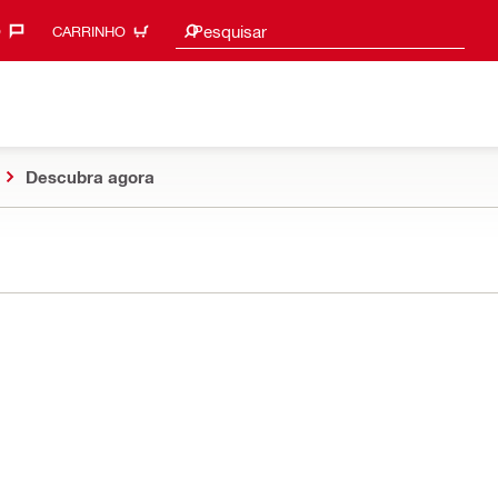
Procurar sugestões
Pesquisar
‎
CARRINHO
Descubra agora