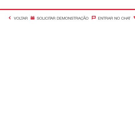
VOLTAR
SOLICITAR DEMONSTRAÇÃO
ENTRAR NO CHAT
#Making Constructi
Contacto
Links rápid
Contacte-nos
A minha con
Lojas Hilti
Encomendas