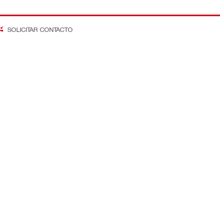
SOLICITAR CONTACTO
on Better
os
Empresa
ta
Saber mais sobre o Grupo Hilt
 e cotações
Notícias e eventos