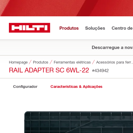
Produtos
Soluções
Centro de
Descarregue a nova
Homepage
Produtos
Ferramentas elétricas
Acessórios par
RAIL ADAPTER SC 6WL-22
#434942
Configurador
Características & Aplicações