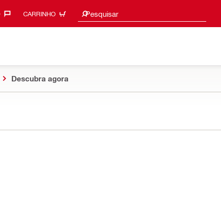
Procurar sugestões
Pesquisar
‎
CARRINHO
Descubra agora