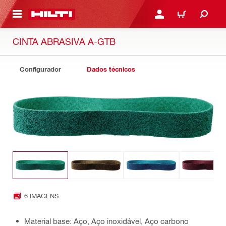
 MAIN CONTENT
ENTRAR OU REGISTAR
CARRINHO
CINTA ABRASIVA A-GTB
Configurador
Dados técnicos
6 IMAGENS
Material base: Aço, Aço inoxidável, Aço carbono