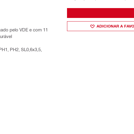
ADICIONAR A FAV
gado pelo VDE e com 11
urável
 PH1, PH2, SL0,6x3,5,