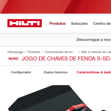
Produtos
Soluções
Centro de
Descarregue a nova
Homepage
Produtos
Consumíveis de encaixe
Bits e chaves de ca
JOGO DE CHAVES DE FENDA S-SD
NOVO
Configurador
Dados técnicos
Características & Apli