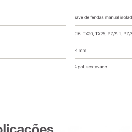
Chave de fendas manual isola
TX15, TX20, TX25, PZ/S 1, PZ/
154 mm
1/4 pol. sextavado
plicações