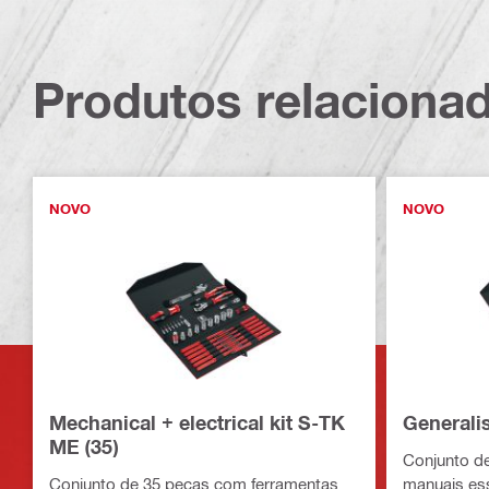
Produtos relaciona
NOVO
NOVO
Mechanical + electrical kit S-TK
Generalis
ME (35)
Conjunto d
Conjunto de 35 peças com ferramentas
manuais ess