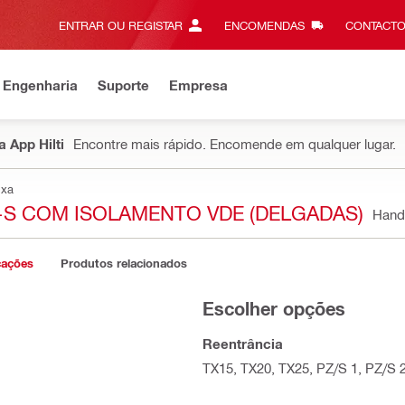
ENTRAR OU REGISTAR
ENCOMENDAS
CONTACTO
 Engenharia
Suporte
Empresa
 App Hilti
Encontre mais rápido. Encomende em qualquer lugar.
ixa
-S COM ISOLAMENTO VDE (DELGADAS)
Hand
cações
Produtos relacionados
Escolher opções
Reentrância
TX15, TX20, TX25, PZ/S 1, PZ/S 2