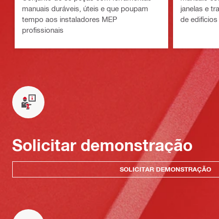
manuais duráveis, úteis e que poupam
janelas e t
tempo aos instaladores MEP
de edifícios
profissionais
Solicitar demonstração
SOLICITAR DEMONSTRAÇÃO