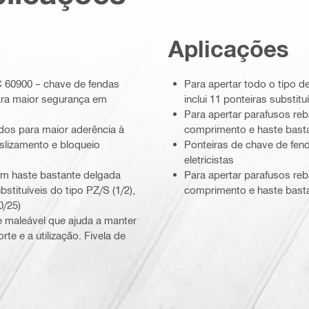
Aplicações
 60900 – chave de fendas
Para apertar todo o tipo de
para maior segurança em
inclui 11 ponteiras substituí
Para apertar parafusos r
ados para maior aderência à
comprimento e haste bast
eslizamento e bloqueio
Ponteiras de chave de fen
eletricistas
om haste bastante delgada
Para apertar parafusos re
stituíveis do tipo PZ/S (1/2),
comprimento e haste bast
0/25)
e maleável que ajuda a manter
te e a utilização. Fivela de