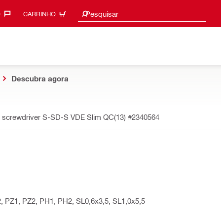
Procurar sugestões
Pesquisar
‎
CARRINHO
Descubra agora
 screwdriver S-SD-S VDE Slim QC(13)
#2340564
, PZ1, PZ2, PH1, PH2, SL0,6x3,5, SL1,0x5,5