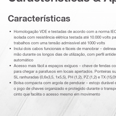
Características
Homologação VDE e testadas de acordo com a norma IEC
isolada com resistência elétrica testada até 10.000 volts 
trabalhos com uma tensão admissível até 1000 volts
Inclui dois cabos funcionais e fáceis de manobrar – deline
mão durante os longos dias de utilização, com perfil antid
automático
Acesso mais fácil a espaços exíguos – chave de fendas c
para chegar a parafusos em locais apertados. Ponteiras sub
SL ranhuradas (0,6x3,5, 1x5,5), PH (1,2), PZ (1,2) e TX (15/2
Bolsa compacta com argola de pendurar – estojo durável 
o jogo de chaves organizado e protegido durante o transpor
cinto que facilita o acesso mesmo em movimento