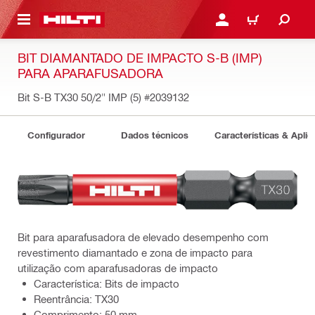
 MAIN CONTENT
ENTRAR OU REGISTAR
CARRINHO
BIT DIAMANTADO DE IMPACTO S-B (IMP)
PARA APARAFUSADORA
Bit S-B TX30 50/2" IMP (5)
#2039132
Configurador
Dados técnicos
Características & Apli
Bit para aparafusadora de elevado desempenho com
revestimento diamantado e zona de impacto para
utilização com aparafusadoras de impacto
Característica: Bits de impacto
Reentrância: TX30
Comprimento: 50 mm