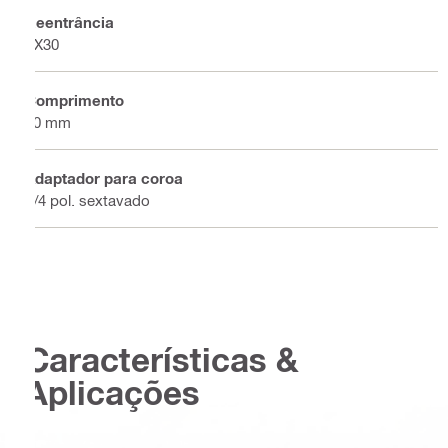
Reentrância
TX30
Comprimento
50 mm
Adaptador para coroa
1/4 pol. sextavado
Características &
Aplicações