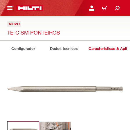
 MAIN CONTENT
ENTRAR OU REGISTAR
CARRINHO
NOVO
TE-C SM PONTEIROS
Configurador
Dados técnicos
Características & Apli