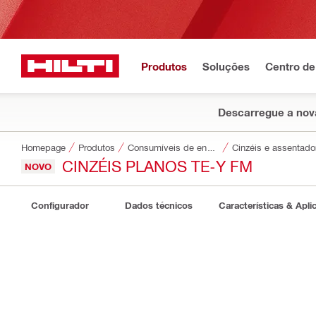
Produtos
Soluções
Centro de
Descarregue a nova
Homepage
Produtos
Consumíveis de encaixe
Cinzéis e assentado
CINZÉIS PLANOS TE-Y FM
NOVO
Configurador
Dados técnicos
Características & Apli