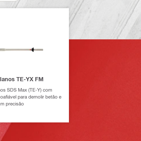
planos TE-YX FM
anos SDS Max (TE-Y) com
toafiável para demolir betão e
om precisão