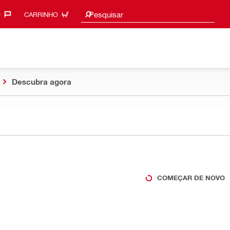
Procurar sugestões
Pesquisar
‎
CARRINHO
Descubra agora
COMEÇAR DE NOVO