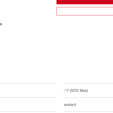
is
.
TE-Y (SDS Max)
Standard