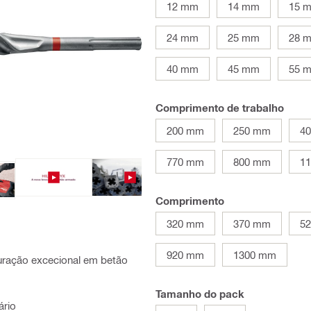
12 mm
14 mm
15 
24 mm
25 mm
28 
40 mm
45 mm
55 
Comprimento de trabalho
200 mm
250 mm
4
770 mm
800 mm
1
Comprimento
320 mm
370 mm
5
920 mm
1300 mm
uração excecional em betão
Tamanho do pack
ário