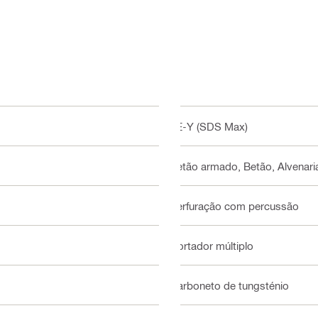
TE-Y (SDS Max)
Betão armado, Betão, Alvenaria,
Perfuração com percussão
Cortador múltiplo
Carboneto de tungsténio