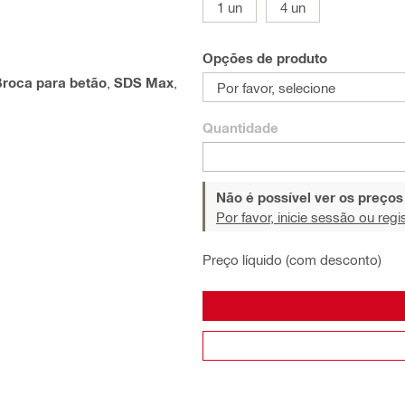
1 un
4 un
Opções de produto
roca para betão
,
SDS Max
,
Por favor, selecione
Quantidade
Não é possível ver os preço
Por favor, inicie sessão ou regi
Preço líquido (com desconto)