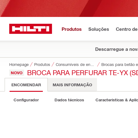
Produtos
Soluções
Centro de
Descarregue a nova
Homepage
Produtos
Consumíveis de encaixe
Brocas para betão e
BROCA PARA PERFURAR TE-YX (S
NOVO
ENCOMENDAR
MAIS INFORMAÇÃO
Configurador
Dados técnicos
Características & Apli