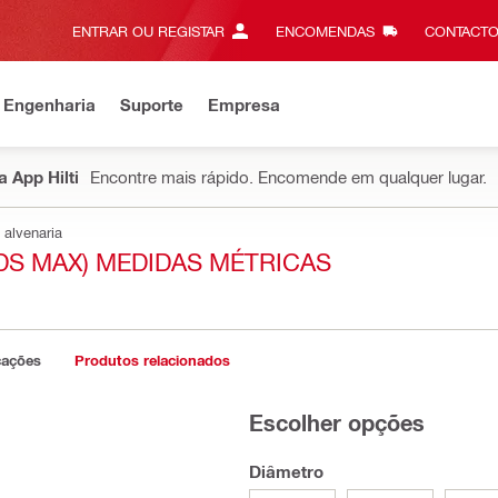
ENTRAR OU REGISTAR
ENCOMENDAS
CONTACTO
 Engenharia
Suporte
Empresa
 App Hilti
Encontre mais rápido. Encomende em qualquer lugar.
 alvenaria
DS MAX) MEDIDAS MÉTRICAS
cações
Produtos relacionados
Escolher opções
Diâmetro