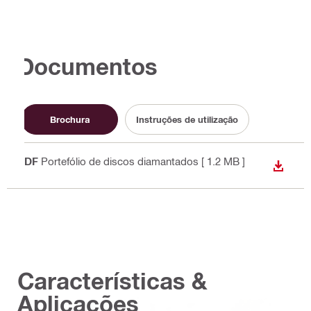
Documentos
Brochura
Instruções de utilização
PDF
Portefólio de discos diamantados
[ 1.2 MB ]
DESCA
Características &
Aplicações