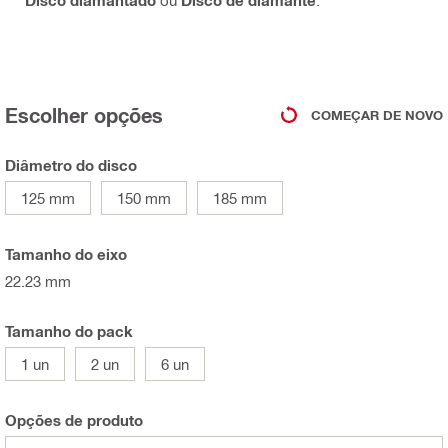
Disco diamantado
ou
Disco de diamante
.
Escolher opções
COMEÇAR DE NOVO
Diâmetro do disco
125 mm
150 mm
185 mm
Tamanho do eixo
22.23 mm
Tamanho do pack
1 un
2 un
6 un
Opções de produto