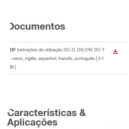
Documentos
PDF
Instruções de utilização DC-D, DG-CW, DC-T
DESCA
P
, russo, inglês, espanhol, francês, português
[ 3.1
MB ]
Características &
Aplicações