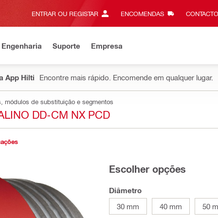
ENTRAR OU REGISTAR
ENCOMENDAS
CONTACTO
 Engenharia
Suporte
Empresa
 App Hilti
Encontre mais rápido. Encomende em qualquer lugar.
, módulos de substituição e segmentos
ALINO DD-CM NX PCD
cações
Escolher opções
Diâmetro
30 mm
40 mm
50 