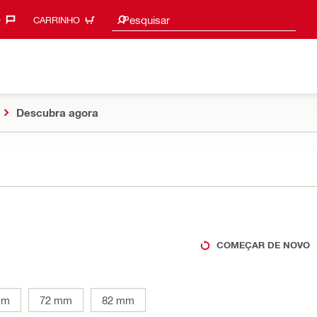
Procurar sugestões
Pesquisar
‎
CARRINHO
Descubra agora
COMEÇAR DE NOVO
mm
72 mm
82 mm