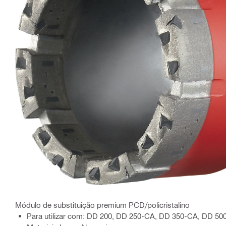
Módulo de substituição premium PCD/policristalino
Para utilizar com: DD 200, DD 250-CA, DD 350-CA, DD 50