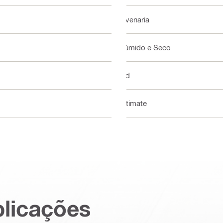
Alvenaria
Húmido e Seco
n/d
Ultimate
plicações