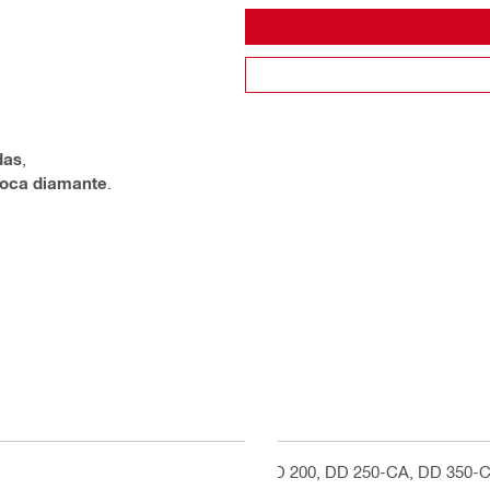
das
,
oca diamante
.
DD 200, DD 250-CA, DD 350-