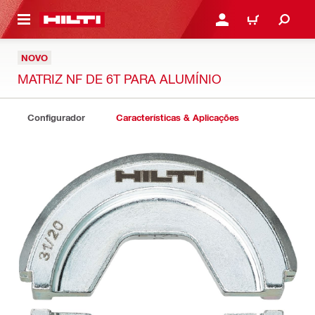
 MAIN CONTENT
ENTRAR OU REGISTAR
CARRINHO
NOVO
MATRIZ NF DE 6T PARA ALUMÍNIO
Configurador
Características & Aplicações