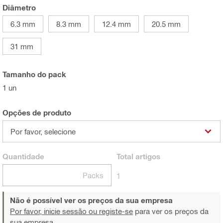
Diâmetro
6.3 mm
8.3 mm
12.4 mm
20.5 mm
31 mm
Tamanho do pack
1 un
Opções de produto
Por favor, selecione
Quantidade
Total
artigos
Packs
1
Não é possível ver os preços da sua empresa
Por favor, inicie sessão ou registe-se
para ver os preços da
sua empresa.