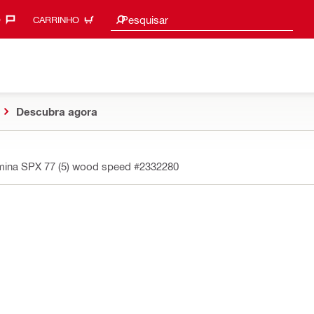
Procurar sugestões
Pesquisar
‎
CARRINHO
Descubra agora
mina SPX 77 (5) wood speed
#2332280