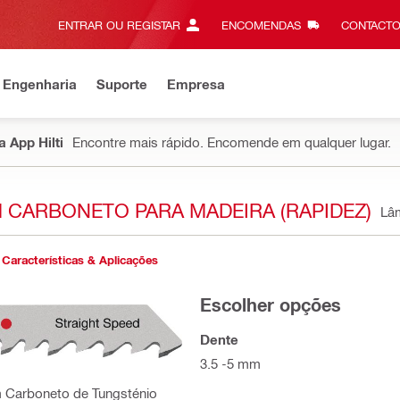
ENTRAR OU REGISTAR
ENCOMENDAS
CONTACTO
 Engenharia
Suporte
Empresa
 App Hilti
Encontre mais rápido. Encomende em qualquer lugar.
M CARBONETO PARA MADEIRA (RAPIDEZ)
Lâ
Características & Aplicações
Escolher opções
Dente
3.5 -5 mm
m Carboneto de Tungsténio