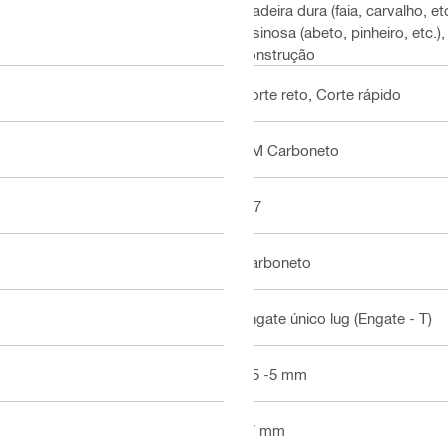
Madeira dura (faia, carvalho, 
resinosa (abeto, pinheiro, etc.
construção
Corte reto, Corte rápido
HM Carboneto
5-7
Carboneto
Engate único lug (Engate - T)
3.5 -5 mm
77 mm