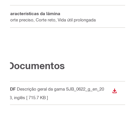
Características da lâmina
Corte preciso, Corte reto, Vida útil prolongada
Documentos
PDF
Descrição geral da gama SJB_0622_g_en_20
DESCA
23
, inglês
[ 715.7 KB ]