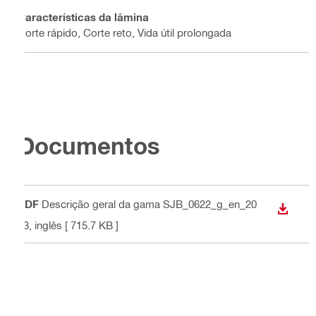
Características da lâmina
Corte rápido, Corte reto, Vida útil prolongada
Documentos
PDF
Descrição geral da gama SJB_0622_g_en_20
DESCA
23
, inglês
[ 715.7 KB ]