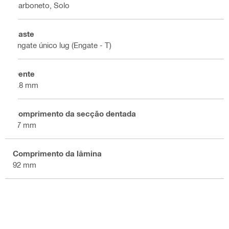
Carboneto, Solo
Haste
Engate único lug (Engate - T)
Dente
1.8 mm
Comprimento da secção dentada
67 mm
Comprimento da lâmina
92 mm