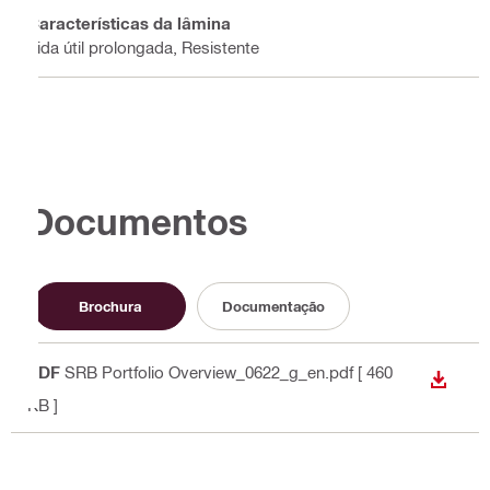
Características da lâmina
Vida útil prolongada, Resistente
Documentos
Brochura
Documentação
PDF
SRB Portfolio Overview_0622_g_en.pdf
[ 460
DESCA
KB ]