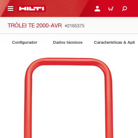
 MAIN CONTENT
ENTRAR OU REGISTAR
CARRINHO
TRÓLEI TE 2000-AVR
#2165375
Configurador
Dados técnicos
Características & Apli