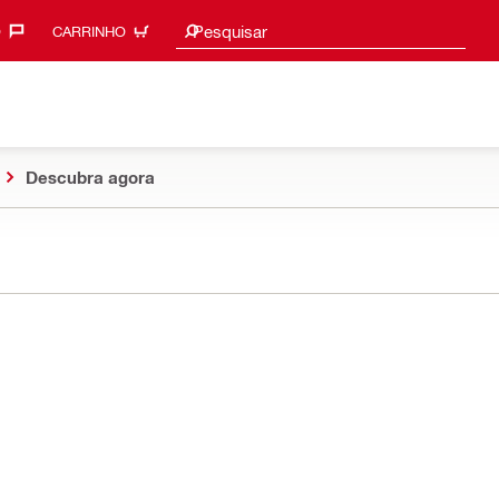
Procurar sugestões
Pesquisar
‎
CARRINHO
Descubra agora