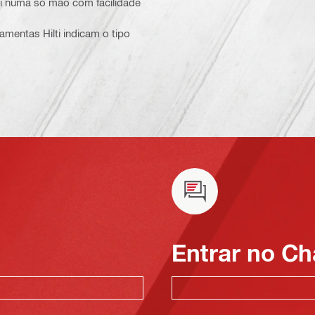
ti numa só mão com facilidade
ramentas Hilti indicam o tipo
Entrar no Ch