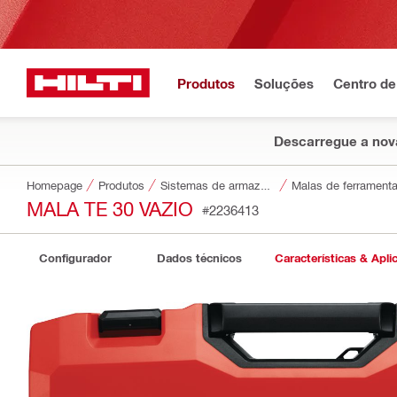
Produtos
Soluções
Centro de
Descarregue a nova
Homepage
Produtos
Sistemas de armazenamento e transporte de ferramentas
Malas de ferrament
MALA TE 30 VAZIO
#2236413
Configurador
Dados técnicos
Características & Apli