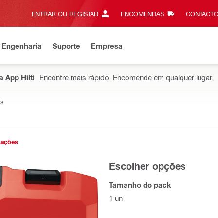
ENTRAR OU REGISTAR
ENCOMENDAS
CONTACTO
 Engenharia
Suporte
Empresa
 App Hilti
Encontre mais rápido. Encomende em qualquer lugar.
as
cações
Escolher opções
Tamanho do pack
1 un