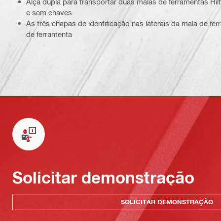
Alça dupla para transportar duas malas de ferramentas Hil
e sem chaves.
As três chapas de identificação nas laterais da mala de fer
de ferramenta
Solicitar demonstração
SOLICITAR DEMONSTRAÇÃO