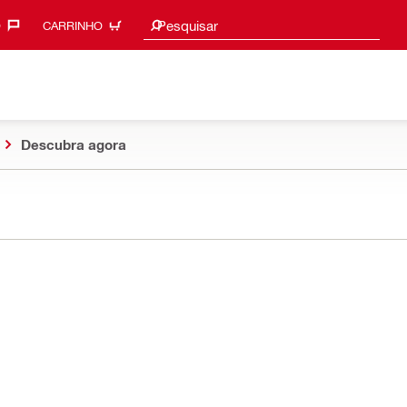
Procurar sugestões
Pesquisar
‎
CARRINHO
Descubra agora