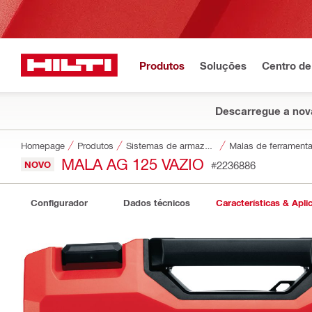
Produtos
Soluções
Centro de
Descarregue a nova
Homepage
Produtos
Sistemas de armazenamento e transporte de ferramentas
Malas de ferrament
MALA AG 125 VAZIO
NOVO
#2236886
Configurador
Dados técnicos
Características & Apli