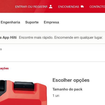
ENTRAR OU REGISTAR
ENCOMENDAS
CONTACTO
 Engenharia
Suporte
Empresa
 App Hilti
Encontre mais rápido. Encomende em qualquer lugar.
as
cações
Escolher opções
Tamanho do pack
1 un