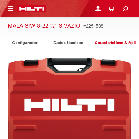
 MAIN CONTENT
ENTRAR OU REGISTAR
CARRINHO
MALA SIW 8-22 ½“ S VAZIO
#2251538
Configurador
Dados técnicos
Características & Apli