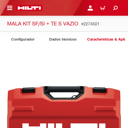
 MAIN CONTENT
ENTRAR OU REGISTAR
CARRINHO
MALA KIT SF/SI + TE S VAZIO
#2274501
Configurador
Dados técnicos
Características & Apli