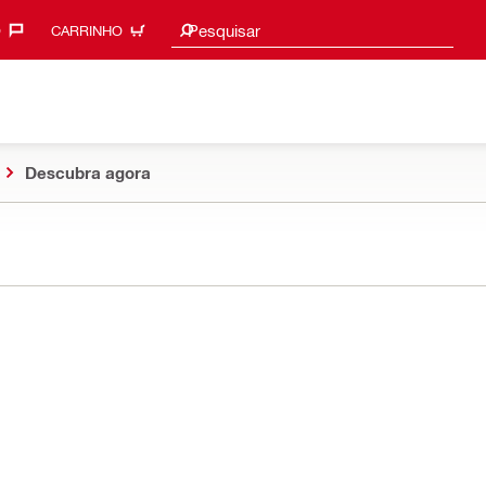
Procurar sugestões
Pesquisar
‎
CARRINHO
Descubra agora