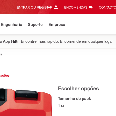
ENTRAR OU REGISTAR
ENCOMENDAS
CONTACTO
 Engenharia
Suporte
Empresa
 App Hilti
Encontre mais rápido. Encomende em qualquer lugar.
as
cações
Escolher opções
Tamanho do pack
1 un