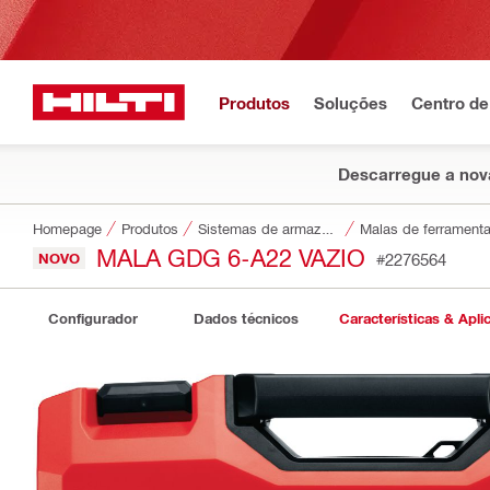
Produtos
Soluções
Centro de
Descarregue a nova
Homepage
Produtos
Sistemas de armazenamento e transporte de ferramentas
Malas de ferrament
MALA GDG 6-A22 VAZIO
NOVO
#2276564
Configurador
Dados técnicos
Características & Apli