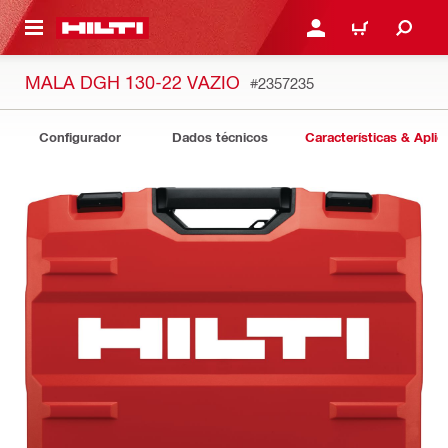
 MAIN CONTENT
ENTRAR OU REGISTAR
CARRINHO
MALA DGH 130-22 VAZIO
#2357235
Configurador
Dados técnicos
Características & Apli