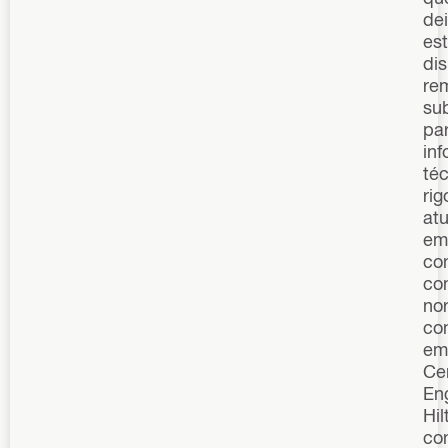
de
est
dis
re
sub
par
in
té
rig
atu
em
co
co
no
co
em 
Ce
En
Hilt
co