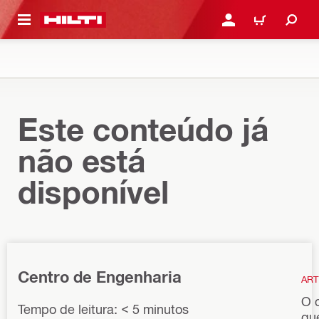
 MAIN CONTENT
ENTRAR OU REGISTAR
CARRINHO
Este conteúdo já
não está
disponível
Centro de Engenharia
ART
O 
Tempo de leitura: < 5 minutos
qu