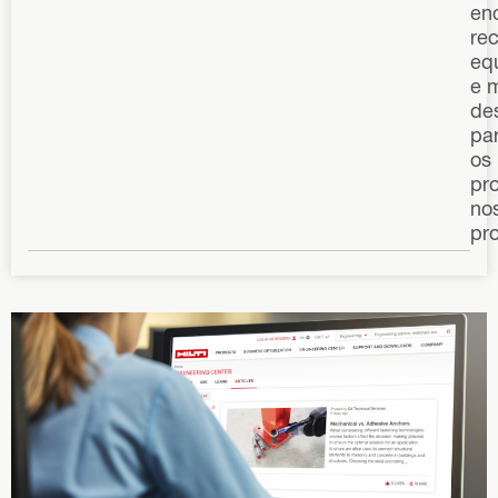
en
re
eq
e 
de
pa
os
pro
no
pro