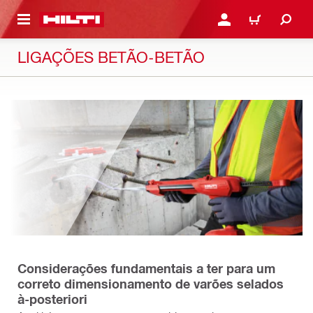
 MAIN CONTENT
ENTRAR OU REGISTAR
CARRINHO
LIGAÇÕES BETÃO-BETÃO
Considerações fundamentais a ter para um
correto dimensionamento de varões selados
à-posteriori