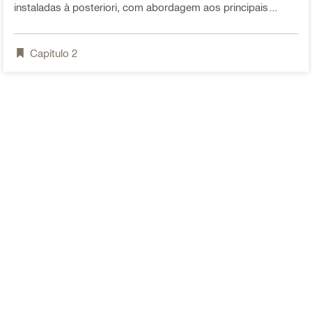
instaladas à posteriori, com abordagem aos principais
benefícios em conformidade com a regulamentação e com
os métodos de dimensionamento (TR 066 e/ou Método Hilti
Capítulo
2
Rebar).