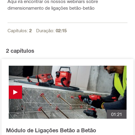
Aqui irá encontrar os nossos webinars sobre
dimensionamento de ligações betão-betão
Capítulos:
2
Duração:
02:15
2
capítulos
01:21
Módulo de Ligações Betão a Betão