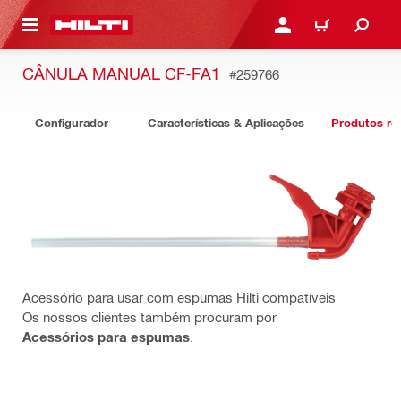
 MAIN CONTENT
ENTRAR OU REGISTAR
CARRINHO
CÂNULA MANUAL CF-FA1
#259766
Configurador
Características & Aplicações
Produtos re
Acessório para usar com espumas Hilti compatíveis
Os nossos clientes também procuram por
Acessórios para espumas
.