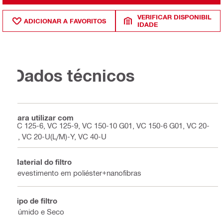
VERIFICAR DISPONIBIL
ADICIONAR A FAVORITOS
IDADE
Dados técnicos
Para utilizar com
VC 125-6, VC 125-9, VC 150-10 G01, VC 150-6 G01, VC 20-
U, VC 20-U(L/M)-Y, VC 40-U
Material do filtro
Revestimento em poliéster+nanofibras
Tipo de filtro
Húmido e Seco