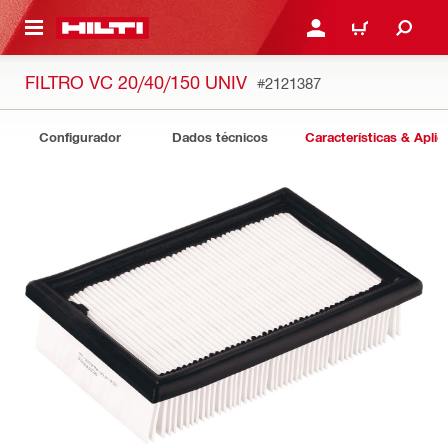
 MAIN CONTENT
ENTRAR OU REGISTAR
CARRINHO
FILTRO VC 20/40/150 UNIV
#2121387
Configurador
Dados técnicos
Características & Apli