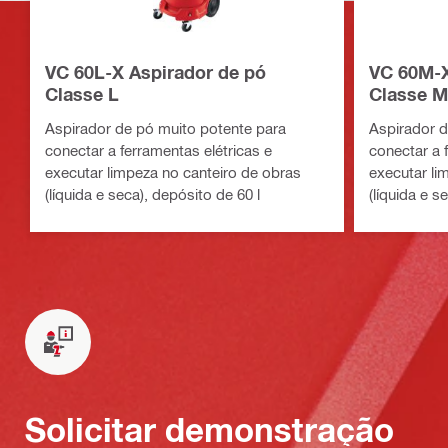
VC 60L-X Aspirador de pó
VC 60M-X
Classe L
Classe M
Aspirador de pó muito potente para
Aspirador d
conectar a ferramentas elétricas e
conectar a 
executar limpeza no canteiro de obras
executar li
(líquida e seca), depósito de 60 l
(líquida e s
Solicitar demonstração