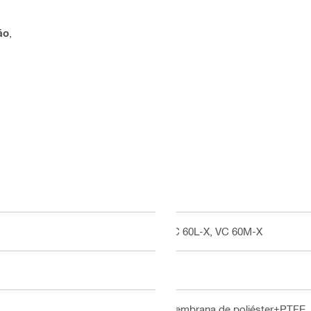
ão
,
VC 60L-X, VC 60M-X
M
Membrana de poliéster+PTFE