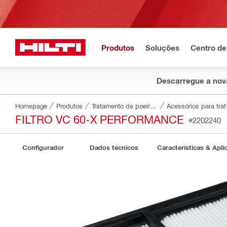
Produtos
Soluções
Centro de
Descarregue a nova
Homepage
Produtos
Tratamento de poeiras e água
Acessór
FILTRO VC 60-X PERFORMANCE
#2202240
Configurador
Dados técnicos
Características & Apli