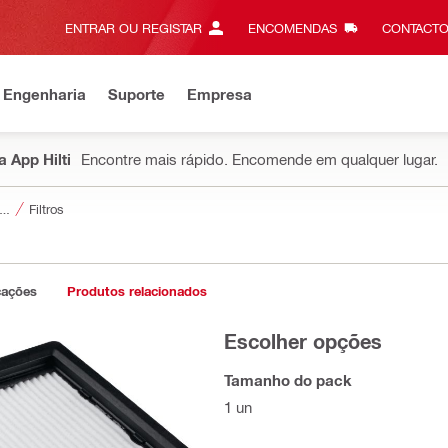
ENTRAR OU REGISTAR
ENCOMENDAS
CONTACTO
 Engenharia
Suporte
Empresa
 App Hilti
Encontre mais rápido. Encomende em qualquer lugar.
ios para tratamento de poeiras e de águas
Filtros
cações
Produtos relacionados
Escolher opções
Tamanho do pack
1 un