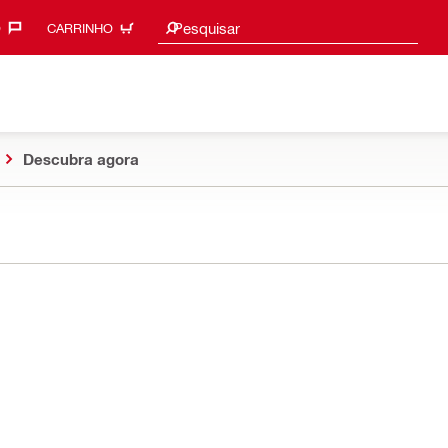
Procurar sugestões
Pesquisar
‎
CARRINHO
Descubra agora