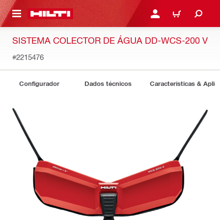
 MAIN CONTENT
ENTRAR OU REGISTAR
CARRINHO
SISTEMA COLECTOR DE ÁGUA DD-WCS-200 V
#2215476
Configurador
Dados técnicos
Características & Apli