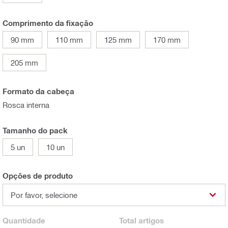
Comprimento da fixação
90 mm
110 mm
125 mm
170 mm
205 mm
Formato da cabeça
Rosca interna
Tamanho do pack
5 un
10 un
Opções de produto
Por favor, selecione
Quantidade
Total
artigos