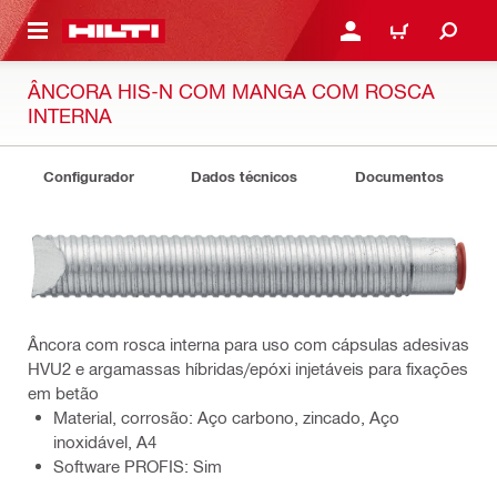
 MAIN CONTENT
ENTRAR OU REGISTAR
CARRINHO
ÂNCORA HIS-N COM MANGA COM ROSCA
INTERNA
Configurador
Dados técnicos
Documentos
Âncora com rosca interna para uso com cápsulas adesivas
HVU2 e argamassas híbridas/epóxi injetáveis para fixações
em betão
Material, corrosão: Aço carbono, zincado, Aço
inoxidável, A4
Software PROFIS: Sim