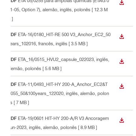
PDF
ETA 05/0255 para ampolas químicas (ETAG 0
DESCA
01-05, Option 7)
, alemão, inglês, polonês
[ 12.3 M
B ]
PDF
ETA-16/0180_HIT-RE 500 V3_Anchor_EC2_50
DESCA
years_102016
, francês, inglês
[ 3.5 MB ]
PDF
ETA_16/0515_HVU2_capsule_022023
, inglês,
DESCA
alemão, polonês
[ 5.6 MB ]
PDF
ETA-11/0493_HIT-HY 200-A_Anchor_EC2&T
DESCA
R055_50&100years_122020
, inglês, alemão, polon
ês
[ 7 MB ]
PDF
ETA-19/0601 HIT-HY 200-A/R V3 Ancoragem
DESCA
Jun-2023
, inglês, alemão, polonês
[ 8.9 MB ]