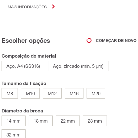
MAIS INFORMAÇÕES
Escolher opções
COMEÇAR DE NOVO
Composição do material
Aço, A4 (SS316)
Aço, zincado (mín. 5 µm)
Tamanho da fixação
M8
M10
M12
M16
M20
Diâmetro da broca
14 mm
18 mm
22 mm
28 mm
32 mm