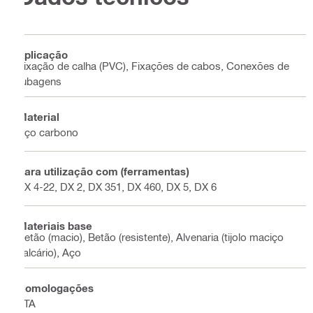
Aplicação
Fixação de calha (PVC), Fixações de cabos, Conexões de
tubagens
Material
Aço carbono
Para utilização com (ferramentas)
BX 4-22, DX 2, DX 351, DX 460, DX 5, DX 6
Materiais base
Betão (macio), Betão (resistente), Alvenaria (tijolo maciço
calcário), Aço
Homologações
ETA