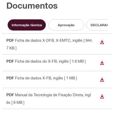
Documentos
Informação técnica
Aprovação
DECLARAÇÃO
PDF
Ficha de dados X-DFB, X-EMTC
, inglês
[ 944.
DESCA
7 KB ]
PDF
Ficha de dados do X-FB
, inglês
[ 1.6 MB ]
DESCA
PDF
Ficha de dados X-FB
, inglês
[ 1 MB ]
DESCA
PDF
Manual da Tecnologia de Fixação Direta
, ingl
DESCA
ês
[ 6 MB ]