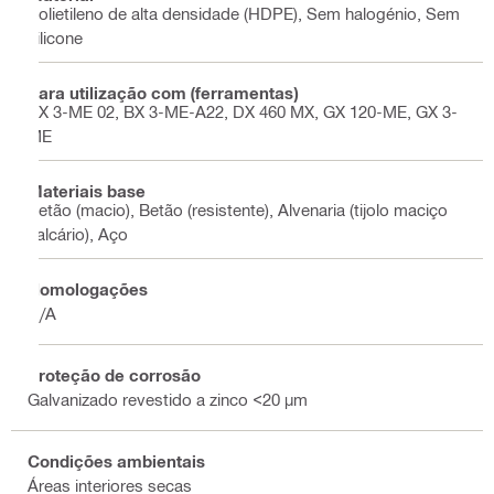
Polietileno de alta densidade (HDPE), Sem halogénio, Sem
silicone
Para utilização com (ferramentas)
BX 3-ME 02, BX 3-ME-A22, DX 460 MX, GX 120-ME, GX 3-
ME
Materiais base
Betão (macio), Betão (resistente), Alvenaria (tijolo maciço
calcário), Aço
Homologações
N/A
Proteção de corrosão
Galvanizado revestido a zinco <20 µm
Condições ambientais
Áreas interiores secas