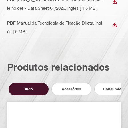
DESCA
ie holder - Data Sheet 04/2026
, inglês
[ 1.5 MB ]
PDF
Manual da Tecnologia de Fixação Direta
, ingl
DESCA
ês
[ 6 MB ]
Produtos relacionados
Tudo
Acessórios
Consumíveis