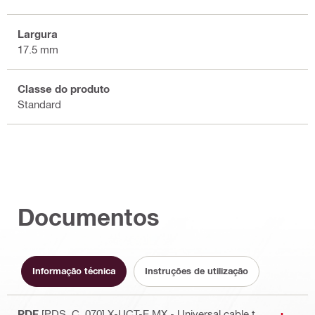
Largura
17.5 mm
Classe do produto
Standard
Documentos
Informação técnica
Instruções de utilização
PDF
[PDS_C_070] X-UCT-E MX - Universal cable t