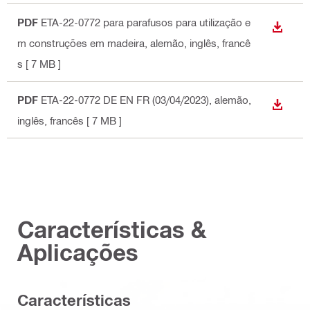
PDF
ETA-22-0772 para parafusos para utilização e
DESCA
m construções em madeira
, alemão, inglês, francê
s
[ 7 MB ]
PDF
ETA-22-0772 DE EN FR (03/04/2023)
, alemão,
DESCA
inglês, francês
[ 7 MB ]
Características &
Aplicações
Características