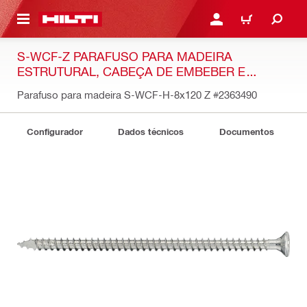
 MAIN CONTENT
ENTRAR OU REGISTAR
CARRINHO
S-WCF-Z PARAFUSO PARA MADEIRA
ESTRUTURAL, CABEÇA DE EMBEBER E
ROSCA COMPLETA
Parafuso para madeira S-WCF-H-8x120 Z
#2363490
Configurador
Dados técnicos
Documentos