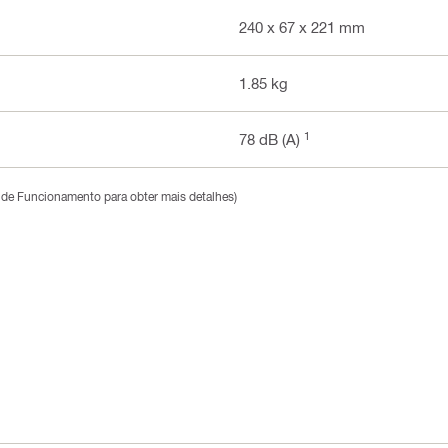
240 x 67 x 221 mm
1.85 kg
1
78 dB (A)
 de Funcionamento para obter mais detalhes)