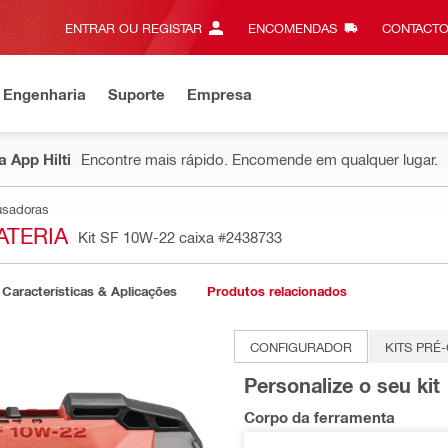
ENTRAR OU REGISTAR
ENCOMENDAS
CONTACTO
 Engenharia
Suporte
Empresa
 App Hilti
Encontre mais rápido. Encomende em qualquer lugar.
usadoras
ATERIA
Kit SF 10W-22 caixa
#2438733
Características & Aplicações
Produtos relacionados
CONFIGURADOR
KITS PRÉ
Personalize o seu kit
Corpo da ferramenta