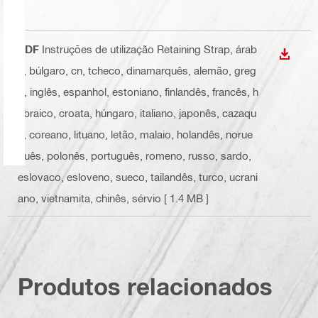
]
PDF
Instruções de utilização Retaining Strap
, árab
DESCA
e, búlgaro, cn, tcheco, dinamarquês, alemão, greg
o, inglês, espanhol, estoniano, finlandês, francês, h
ebraico, croata, húngaro, italiano, japonês, cazaqu
e, coreano, lituano, letão, malaio, holandês, norue
guês, polonês, português, romeno, russo, sardo,
eslovaco, esloveno, sueco, tailandês, turco, ucrani
ano, vietnamita, chinês, sérvio
[ 1.4 MB ]
Produtos relacionados