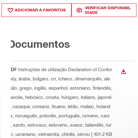
VERIFICAR DISPONIBIL
ADICIONAR A FAVORITOS
IDADE
Documentos
PDF
Instruções de utilização Declaration of Confor
DESCA
mity
, árabe, búlgaro, cn, tcheco, dinamarquês, ale
mão, grego, inglês, espanhol, estoniano, finlandês,
francês, hebraico, croata, húngaro, italiano, japonê
s, cazaque, coreano, lituano, letão, malaio, holand
ês, norueguês, polonês, português, romeno, russ
o, sardo, eslovaco, esloveno, sueco, tailandês, tur
co, ucraniano, vietnamita, chinês, sérvio
[ 401.2 KB