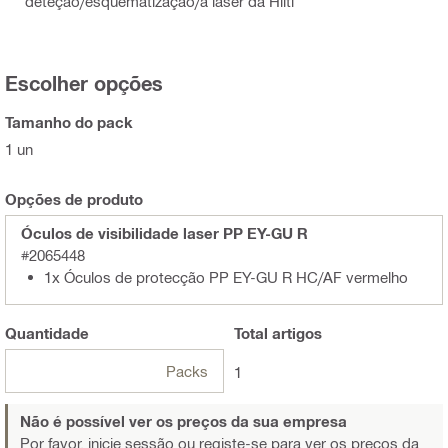
deteção/esquematização/a laser da Hilti
Escolher opções
Tamanho do pack
1 un
Opções de produto
Óculos de visibilidade laser PP EY-GU R
#2065448
1x Óculos de protecção PP EY-GU R HC/AF vermelho
Quantidade
Total
artigos
Packs
1
Não é possível ver os preços da sua empresa
Por favor, inicie sessão ou registe-se
para ver os preços da